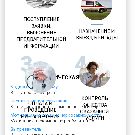
ПОСТУПЛЕНИЕ
ЗАЯВКИ,
НАЗНАЧЕНИЕ И
ВЫЯСНЕНИЕ
ВЫЕЗД БРИГАДЫ
ПРЕДВАРИТЕЛЬНОЙ
ИНФОРМАЦИИ
3
4
НАРКОЛОГИЧЕСКАЯ ПОМОЩЬ
Кодирование на дому
Выезд врача на адрес
КОНТРОЛЬ
Бесплатные консультации
ОПЛАТА И
КАЧЕСТВА
Квалифицированная помощь по телефону
ПРОВЕДЕНИЕ
ОКАЗАННОЙ
Мотивация на лечение наркозависимости
КУРСА ЛЕЧЕНИЕ
УСЛУГИ
Мотивация наркомана на реабилитацию
Вытрезвитель