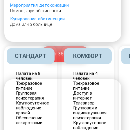
Мероприятия детоксикации
Помощь при абстиненции
Купирование абстиненции
Дома или в больнице
От 3500 руб.
СТАНДАРТ
КОМФОРТ
Палата на 8
Палата на 4
человек
человек
Трехразовое
Трехразовое
питание
питание
Групповая
Доступ в
психотерапия
интернет
Круглосуточное
Телевизор
наблюдение
Групповая и
врачей
индивидуальная
Обеспечение
психотерапия
лекарствами
Круглосуточное
наблюдение