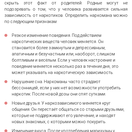
скрыть этот факт от родителей. Родные могут не
подозревать о том, что у человека развивается сильная
зависимость от наркотиков. Определить наркомана можно
по следующим признакам:
Резкое изменение поведения. Под действием
наркотических веществ человек меняется. Он
становится более замкнутым и депрессивным,
апатичным и безучастным или, наоборот, слишком
болтливым и весёлым. Если у человек настроение и
поведение меняется несколько раз в течение дня, это
может указывать на наркотическую зависимость.
Нарушение сна. Наркоманы часто страдают
бессонницей, если у них нет возможности употребить
наркотик. После новой дозы они спят сутками.
Новые друзья. У наркозависимого меняется круг
общения. Он перестаёт общаться со старыми друзьями,
которые не поддерживают его увлечение, и находят
новых знакомых, с которыми можно покурить.
Изменение вкуса. После употребления марихуаны у