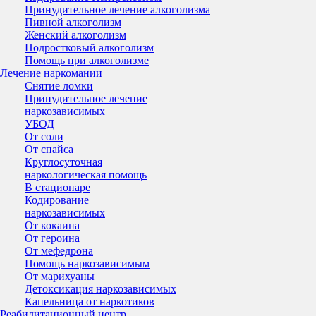
Принудительное лечение алкоголизма
Пивной алкоголизм
Женский алкоголизм
Подростковый алкоголизм
Помощь при алкоголизме
Лечение наркомании
Снятие ломки
Принудительное лечение
наркозависимых
УБОД
От соли
От спайса
Круглосуточная
наркологическая помощь
В стационаре
Кодирование
наркозависимых
От кокаина
От героина
От мефедрона
Помощь наркозависимым
От марихуаны
Детоксикация наркозависимых
Капельница от наркотиков
Реабилитационный центр