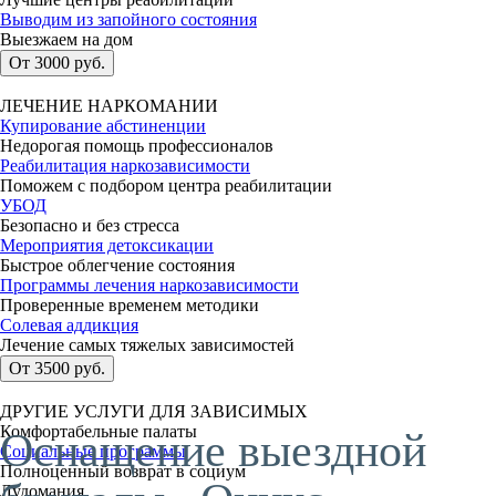
Выводим из запойного состояния
Выезжаем на дом
От 3000 руб.
ЛЕЧЕНИЕ НАРКОМАНИИ
Купирование абстиненции
Недорогая помощь профессионалов
Реабилитация наркозависимости
Поможем с подбором центра реабилитации
УБОД
Безопасно и без стресса
Мероприятия детоксикации
Быстрое облегчение состояния
Программы лечения наркозависимости
Проверенные временем методики
Солевая аддикция
Лечение самых тяжелых зависимостей
От 3500 руб.
ДРУГИЕ УСЛУГИ ДЛЯ ЗАВИСИМЫХ
Комфортабельные палаты
Оснащение выездной
Социальные программы
Полноценный возврат в социум
Лудомания