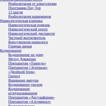
Реабилитация от алкоголизма
Программа Day Top
12 шагов
Реабилитация наркоманов
Наркологическая клиника
Наркологическая помощь
Наркологический центр
Наркологический диспансер
Частный вытрезвитель
Консультация нарколога
Горячая линия
Кодирование
Кодирование на дому
Метод Довженко
Препаратом «Торпедо»
Препаратом «Эспераль»
«Двойной блок»
Гипноз
Вшивание ампулы
Кодирование уколом
Кодирование
иглоукалыванием
Препаратом «Дисульфирам»
Препаратом «Алгоминал»
Раскодирование