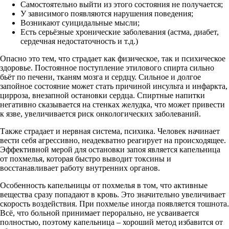
Самостоятельно выйти из этого состояния не получается;
У зависимого появляются нарушения поведения;
Возникают суицидальные мысли;
Есть серьёзные хронические заболевания (астма, диабет,
сердечная недостаточность и т.д.)
Опасно это тем, что страдает как физическое, так и психическое
здоровье. Постоянное поступление этилового спирта сильно
бьёт по печени, тканям мозга и сердцу. Сильное и долгое
запойное состояние может стать причиной инсульта и инфаркта,
цирроза, внезапной остановки сердца. Спиртные напитки
негативно сказывается на стенках желудка, что может привести
к язве, увеличивается риск онкологических заболеваний.
Также страдает и нервная система, психика. Человек начинает
вести себя агрессивно, неадекватно реагирует на происходящее.
Эффективной мерой для остановки запоя является капельница
от похмелья, которая быстро выводит токсины и
восстанавливает работу внутренних органов.
Особенность капельницы от похмелья в том, что активные
вещества сразу попадают в кровь. Это значительно увеличивает
скорость воздействия. При похмелье иногда появляется тошнота.
Всё, что больной принимает перорально, не усваивается
полностью, поэтому капельница – хороший метод избавится от