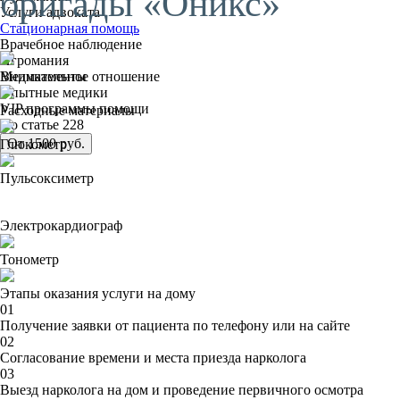
бригады «Оникс»
Услуги адвоката
Стационарная помощь
Врачебное наблюдение
Игромания
Внимательное отношение
Медикаменты
Опытные медики
VIP программы помощи
Расходные материалы
По статье 228
От 1500 руб.
Глюкометр
Пульсоксиметр
Электрокардиограф
Тонометр
Этапы оказания услуги на дому
01
Получение заявки от пациента по телефону или на сайте
02
Согласование времени и места приезда нарколога
03
Выезд нарколога на дом и проведение первичного осмотра